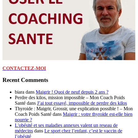
CONTACTEZ-MOI
Recent Comments
biara
dans
Maigrir ! Quoi de neuf depuis 2 ans ?
Perdre des kilos, mission impossible – Mon Coach Poids
Santé
dans
J’ai tout essayé, impossible de perdre des kilos
Thyroide : Maigrir, Grossir, une explication possible ! – Mon
Coach Poids Santé
dans
Maigrir : votre thyroïde est-elle bien
nourrie ?
L'obésité et ses maladies annexes valent un reseau de
médecins
dans
Le sport chez l’enfant, c’est le vaccin de
l’obésité