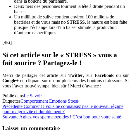
dans la bouche du partenaire.
Deux tiers des personnes tournent la tête à droite pendant un
baiser.
Un millilitre de salive contient environ 100 millions de
bactéries et de virus mais no
STRESS
, la nature est bien faîte
puisque l’échange lors d’un baiser stimule la production
d’anticorps spécifiques.
[/list]
Si cet article sur le « STRESS » vous a
fait sourire ? Partagez-le !
Merci de partager cet article sur
Twitter
, sur
Facebook
ou sur
Google
+ en cliquant sur un ou plusieurs des boutons ci-dessous. Si
vous l’avez trouvé sympa, bien sûr ! Merci d’avance :
Publié dans
Le Savoir
Étiquettes
Comportement
Emotions
Stress
Navigation
Article
Précédente
Comment ! vous ne connaissez pas le nouveau régime
précédent
pour maigrir vite et durablement ?
de
Article
Suivante
Agitez vos spermatozoides ! C’est bon pour votre santé
l’article
suivant
Laisser un commentaire