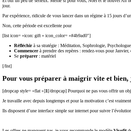
Et oui un peu de sérieux. Même si pour vous, Noël et le nouvel An ne
jour.
Par expérience, ridicule de vous lancer dans un régime à 15 jours d’un
Non, cette période est excellente pour
[list icon= »icon: gift » icon_color= »#4b9ad0″]
Réfléchir
à sa stratégie : Méditation, Sophrologie, Psychologu
Commencer
à prendre des repères : rendez-vous pour Janvier, 
Se
préparer
: matériel
[/list]
Pour vous préparer à maigrir vite et bien, 
[dropcap style= »flat »]
1
[/dropcap] Pourquoi ne pas vous offrir un obj
Je travaille avec depuis longtemps et pour la motivation c’est vraime
Ils disposent d’une interface simple sur internet pour suivre l’évolut
Les offres ne manquent pas. je vous recommande le modèle
Vivofit
de