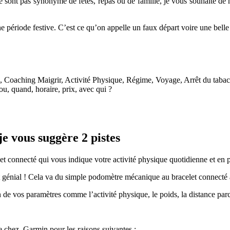
 sont pas synonyme de fêtes, repas ou de famille, je vous souhaite de
e période festive. C’est ce qu’on appelle un faux départ voire une belle 
e, Coaching Maigrir, Activité Physique, Régime, Voyage, Arrêt du tabac
ou, quand, horaire, prix, avec qui ?
je vous suggère 2 pistes
et connecté qui vous indique votre activité physique quotidienne et en 
nt génial ! Cela va du simple podomètre mécanique au bracelet connecté 
ion de vos paramètres comme l’activité physique, le poids, la distance pa
 chez Garmin pour les raisons suivantes :