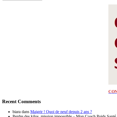
CON
Recent Comments
biara
dans
Maigrir ! Quoi de neuf depuis 2 ans ?
Perdre des kilos, mission impossible – Mon Coach Poids Santé