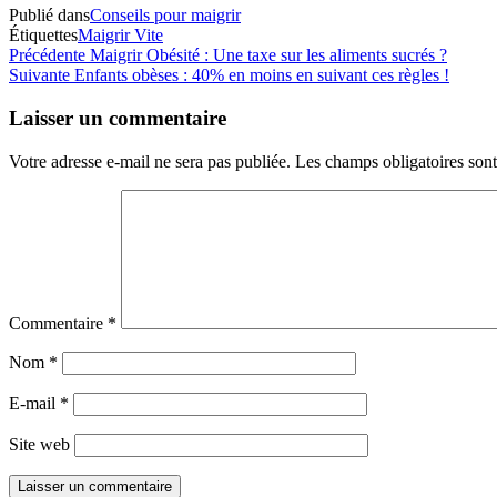
Publié dans
Conseils pour maigrir
Étiquettes
Maigrir Vite
Navigation
Article
Précédente
Maigrir Obésité : Une taxe sur les aliments sucrés ?
précédent
Article
Suivante
Enfants obèses : 40% en moins en suivant ces règles !
de
suivant
l’article
Laisser un commentaire
Votre adresse e-mail ne sera pas publiée.
Les champs obligatoires son
Commentaire
*
Nom
*
E-mail
*
Site web