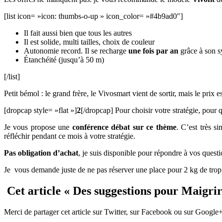
[list icon= »icon: thumbs-o-up » icon_color= »#4b9ad0″]
Il fait aussi bien que tous les autres
Il est solide, multi tailles, choix de couleur
Autonomie record. Il se recharge
une fois par an
grâce à son s
Étanchéité (jusqu’à 50 m)
[/list]
Petit bémol : le grand frère, le Vivosmart vient de sortir, mais le prix 
[dropcap style= »flat »]
2
[/dropcap] Pour choisir votre stratégie, pour 
Je vous propose une
conférence débat sur ce thème
. C’est très si
réfléchir pendant ce mois à votre stratégie.
Pas obligation d’achat
, je suis disponible pour répondre à vos ques
Je vous demande juste de ne pas réserver une place pour 2 kg de trop.
Cet article « Des suggestions pour Maigrir 
Merci de partager cet article sur Twitter, sur Facebook ou sur Google