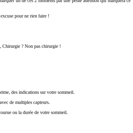
 marquer un de ces 2 moments par une petite attention qui marquera ce
excuse pour ne rien faire !
, Chirurgie ? Non pas chirurgie !
prime, des indications sur votre sommeil.
avec de multiples capteurs.
rcourue ou la durée de votre sommeil.