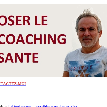
TACTEZ-MOI
dans
J’ai tout essayé, impossible de perdre des kilos